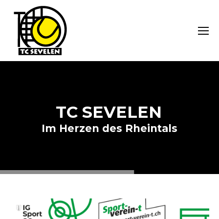
T
C
S
E
V
E
L
E
N
I
m
H
e
r
z
e
n
d
e
s
R
h
e
i
n
t
a
l
s