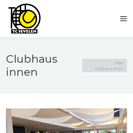
Clubhaus
Sie befinden sich hier:
Start
innen
Clubhaus innen