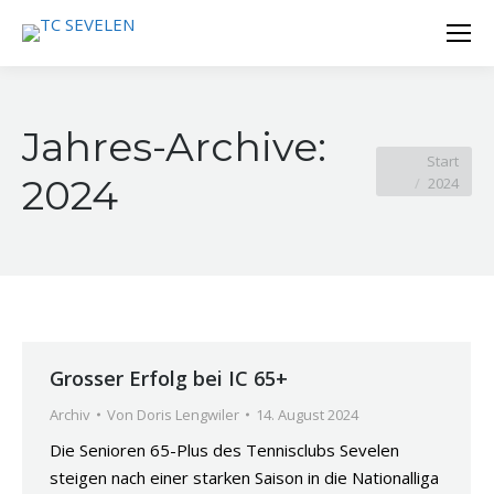
Jahres-Archive:
Sie befinden
Start
2024
2024
sich hier:
Grosser Erfolg bei IC 65+
Archiv
Von
Doris Lengwiler
14. August 2024
Die Senioren 65-Plus des Tennisclubs Sevelen
steigen nach einer starken Saison in die Nationalliga