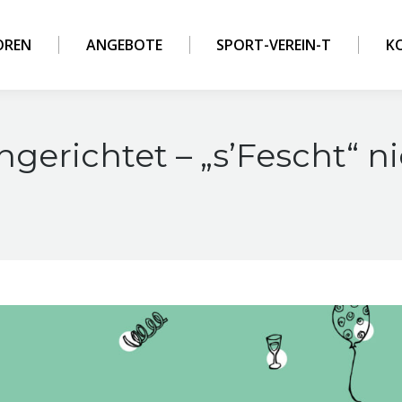
OREN
ANGEBOTE
SPORT-VEREIN-T
K
erichtet – „s’Fescht“ n