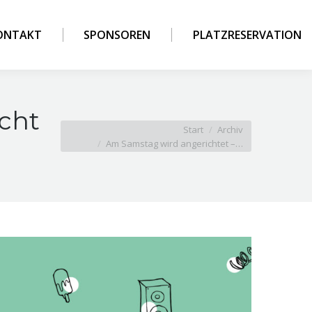
ONTAKT
SPONSOREN
PLATZRESERVATION
icht
Sie befinden sich hier:
Start
Archiv
Am Samstag wird angerichtet –…